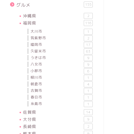
グルメ
155
沖縄県
2
福岡県
116
大川市
1
筑紫野市
2
福岡市
17
久留米市
63
うきは市
9
八女市
9
小郡市
6
柳川市
1
朝倉市
4
古賀市
1
春日市
1
糸島市
1
佐賀県
14
大分県
9
長崎県
2
熊本県
9