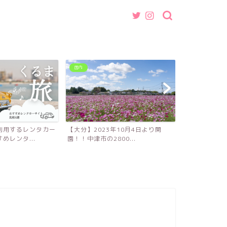
国内
グルメ
【大分】2023年10月4日より開
【福岡】魚介出汁が効いた中華そ
園！！中津市の2800...
ば・つけ麺店『中華そば 藍...