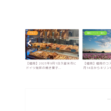
ルメ
福岡イベント・観光
岡】2023年9月1日久留米市に
【福岡】福岡のコスモス名所！10
【
ツ発祥の焼き菓子...
月14日からキリンビール...
キ
―