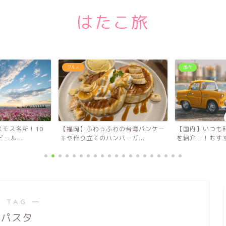
はたこ旅
グルメ
国内
福岡】ふわっふわの台湾パンケー
【国内】いつも利用するレンタカー
や作り立てのハンバーガ...
を紹介！！おすすめレンタ...
 TAG ―
パスタ