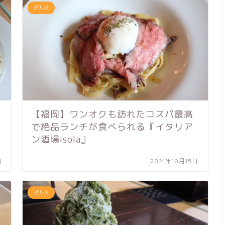
グルメ
【福岡】ワンオクも訪れたコスパ最高
で絶品ランチが食べられる『イタリア
ン酒場isola』
日
2021年10月15日
グルメ