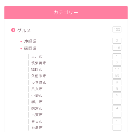
カテゴリー
155
グルメ
沖縄県
2
福岡県
116
大川市
1
筑紫野市
2
福岡市
17
久留米市
63
うきは市
9
八女市
9
小郡市
6
柳川市
1
朝倉市
4
古賀市
1
春日市
1
糸島市
1