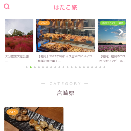
はたこ旅
グルメ
福岡イベント・観光
い！大分農業文化公園
【福岡】2023年9月1日久留米市にドイツ
【福岡】福岡のコスモス
キ...
発祥の焼き菓子...
からキリンビール...
― CATEGORY ―
宮崎県
グルメ