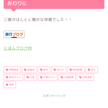
おわりに
ご飯がほんとに贅沢な旅館でした！！
にほんブログ村
伊勢海老
車海老
熊本
あわび
熊本旅館
釣り
熊本ホテル
天草
天草ホテル
天草旅館
天草渚亭
渚亭
スポンサーリンク