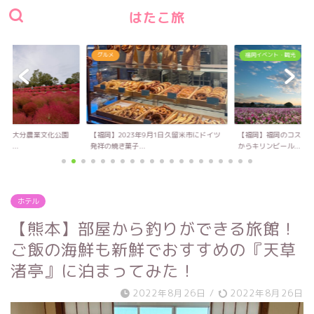
はたこ旅
福岡イベント・観光
グルメ
9月1日久留米市にドイツ
【福岡】福岡のコスモス名所！10月14日
【福岡】ふわっふわの
からキリンビール...
り立てのハンバーガ...
ホテル
【熊本】部屋から釣りができる旅館！
ご飯の海鮮も新鮮でおすすめの『天草
渚亭』に泊まってみた！
2022年8月26日
/
2022年8月26日