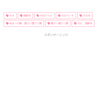
大分
海鮮丼
大分グルメ
大分ランチ
大分市
あまべの郷 関サバ関アジ館
関サバ関アジ館
大分 海鮮丼
スポンサーリンク