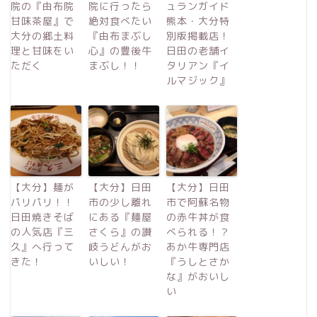
院の『由布院
院に行ったら
ュランガイド
甘味茶屋』で
絶対食べたい
熊本・大分特
大分の郷土料
『由布まぶし
別版掲載店！
理と甘味をい
心』の豊後牛
日田の老舗イ
ただく
まぶし！！
タリアン『イ
ルマジック』
【大分】麺が
【大分】日田
【大分】日田
パリパリ！！
市の少し離れ
市で阿蘇名物
日田焼きそば
にある『麺屋
の赤牛丼が食
の人気店『三
さくら』の讃
べられる！？
久』へ行って
岐うどんがお
あか牛専門店
きた！
いしい！
『うしとさか
な』がおいし
い