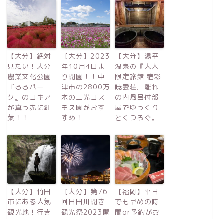
【大分】絶対
【大分】2023
【大分】湯平
見たい！大分
年10月4日よ
温泉の『大人
農業文化公園
り開園！！中
限定旅館 宿彩
『るるパー
津市の2800万
暁雲荘』離れ
ク』のコキア
本の三光コス
の内風呂付部
が真っ赤に紅
モス園がおす
屋でゆっくり
葉！！
すめ！
とくつろぐ。
【大分】竹田
【大分】第76
【福岡】平日
市にある人気
回日田川開き
でも早めの時
観光地！行き
観光祭2023開
間or予約がお