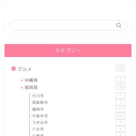
カテゴリー
155
グルメ
沖縄県
2
福岡県
116
大川市
1
筑紫野市
2
福岡市
17
久留米市
63
うきは市
9
八女市
9
小郡市
6