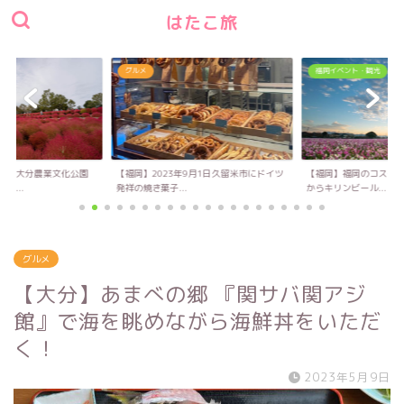
はたこ旅
グルメ
福岡イベント・観光
い！大分農業文化公園
【福岡】2023年9月1日久留米市にドイツ
【福岡】福岡のコスモス
キ...
発祥の焼き菓子...
からキリンビール...
グルメ
【大分】あまべの郷 『関サバ関アジ
館』で海を眺めながら海鮮丼をいただ
く！
2023年5月9日