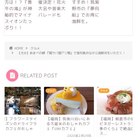
方は！？『黄
催決定！花火
すすめ！筑紫
牛の滝』が神
大会や音楽大
野市の『夢向
秘的でマイナ
パレードも
船』でお得に
スイオンたっ
海鮮を。
ぷり！！
HOME
グルメ
【大分】あまべの郷 『関サバ関アジ館』で海を眺めながら海鮮丼をいただく！
RELATED POST
メ
グルメ
グルメ
佐賀】フラワースタイ
【福岡】筑後川沿いにあ
【福岡】朝倉市の隠
・ラズリのドライフラ
る久留米のおしゃれカフ
ビネガーレストラン
ーとカフェがおしゃ
ェ『UNIカフェ』
季のくら』で絶品ロ
.
ス...
2020年2月29日