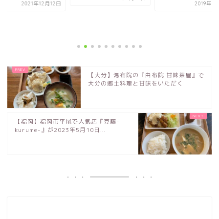
2021年12月12日
2019年6
【大分】湯布院の『由布院 甘味茶屋』で
大分の郷土料理と甘味をいただく
【福岡】福岡市平尾で人気店『豆藤-
kurume-』が2023年5月10日...