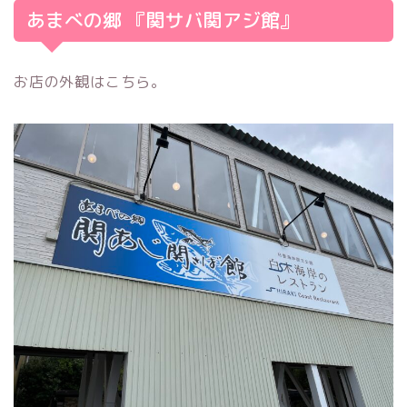
あまべの郷 『関サバ関アジ館』
お店の外観はこちら。