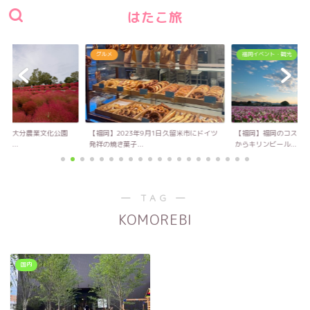
はたこ旅
グルメ
福岡イベント・観光
い！大分農業文化公園
【福岡】2023年9月1日久留米市にドイツ
【福岡】福岡のコスモス
キ...
発祥の焼き菓子...
からキリンビール...
― TAG ―
KOMOREBI
国内