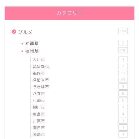
カテゴリー
155
グルメ
沖縄県
2
福岡県
116
大川市
1
筑紫野市
2
福岡市
17
久留米市
63
うきは市
9
八女市
9
小郡市
6
柳川市
1
朝倉市
4
古賀市
1
春日市
1
糸島市
1