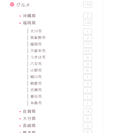
グルメ
155
沖縄県
2
福岡県
116
大川市
1
筑紫野市
2
福岡市
17
久留米市
63
うきは市
9
八女市
9
小郡市
6
柳川市
1
朝倉市
4
古賀市
1
春日市
1
糸島市
1
佐賀県
14
大分県
9
長崎県
2
熊本県
9