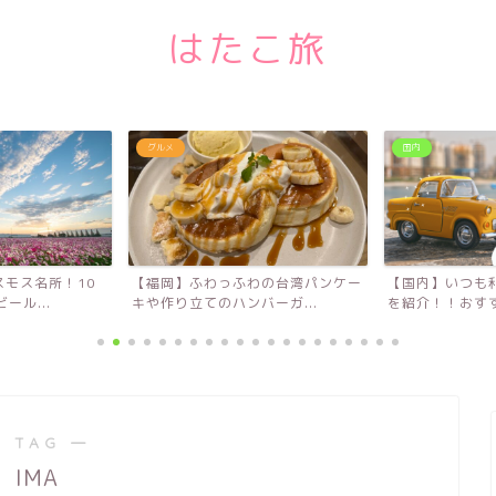
はたこ旅
グルメ
国内
モス名所！10
【福岡】ふわっふわの台湾パンケー
【国内】いつも
ール...
キや作り立てのハンバーガ...
を紹介！！おすす
 TAG ―
IMA