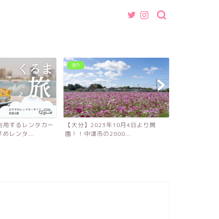
国内
グルメ
利用するレンタカー
【大分】2023年10月4日より開
【福岡】魚介
めレンタ...
園！！中津市の2800...
ば・つけ麺店『