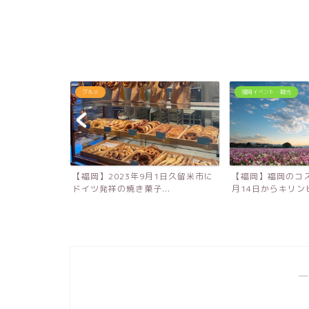
グルメ
福岡イベント・観光
！大分農業文化
【福岡】2023年9月1日久留米市に
【福岡】福岡のコス
キ...
ドイツ発祥の焼き菓子...
月14日からキリンビ
―