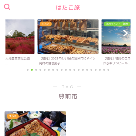
はたこ旅
グルメ
福岡イベント・観光
い！大分農業文化公園
【福岡】2023年9月1日久留米市にドイツ
【福岡】福岡のコスモス
キ...
発祥の焼き菓子...
からキリンビール...
― TAG ―
豊前市
グルメ