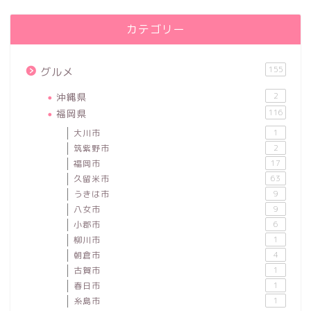
カテゴリー
155
グルメ
沖縄県
2
福岡県
116
大川市
1
筑紫野市
2
福岡市
17
久留米市
63
うきは市
9
八女市
9
小郡市
6
柳川市
1
朝倉市
4
古賀市
1
春日市
1
糸島市
1