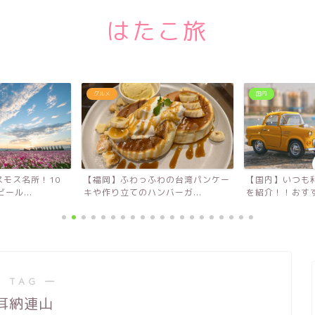
はたこ旅
グルメ
国内
モス名所！10
【福岡】ふわっふわの台湾パンケー
【国内】いつも
ール...
キや作り立てのハンバーガ...
を紹介！！おすす
 TAG ―
耳納連山