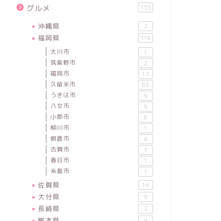
グルメ
155
沖縄県
2
福岡県
116
大川市
1
筑紫野市
2
福岡市
17
久留米市
63
うきは市
9
八女市
9
小郡市
6
柳川市
1
朝倉市
4
古賀市
1
春日市
1
糸島市
1
佐賀県
14
大分県
9
長崎県
2
熊本県
9