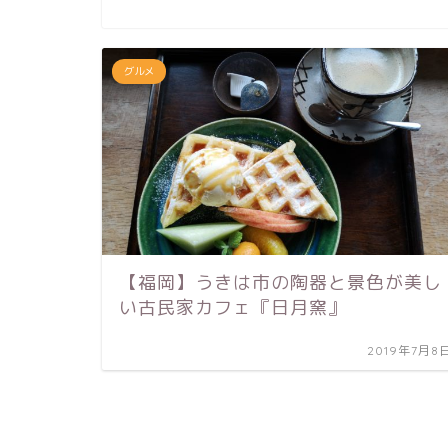
グルメ
【福岡】うきは市の陶器と景色が美し
い古民家カフェ『日月窯』
2019年7月8