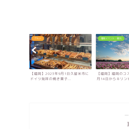
グルメ
福岡イベント・観光
！大分農業文化
【福岡】2023年9月1日久留米市に
【福岡】福岡のコス
キ...
ドイツ発祥の焼き菓子...
月14日からキリンビ
―