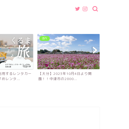
国内
グルメ
利用するレンタカー
【大分】2023年10月4日より開
【福岡】魚介
めレンタ...
園！！中津市の2800...
ば・つけ麺店『