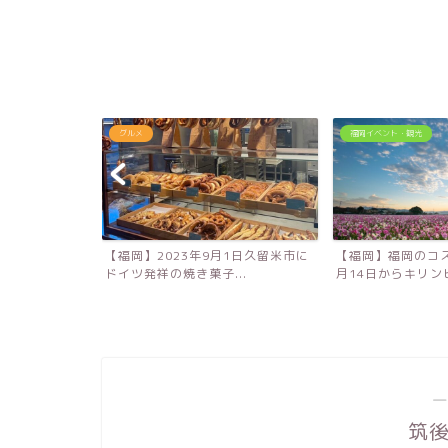
グルメ
福岡イベント・観光
！大分農業文化
【福岡】2023年9月1日久留米市に
【福岡】福岡のコス
キ...
ドイツ発祥の焼き菓子...
月14日からキリンビ
―
筑