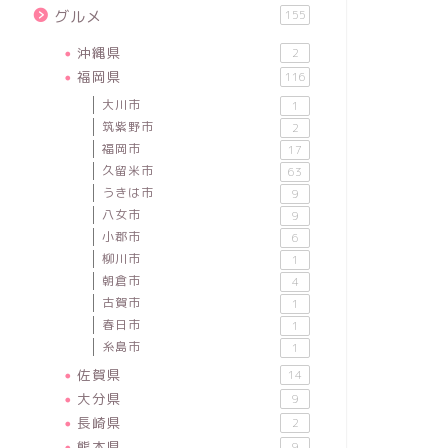
グルメ
155
沖縄県
2
福岡県
116
大川市
1
筑紫野市
2
福岡市
17
久留米市
63
うきは市
9
八女市
9
小郡市
6
柳川市
1
朝倉市
4
古賀市
1
春日市
1
糸島市
1
佐賀県
14
大分県
9
長崎県
2
熊本県
9