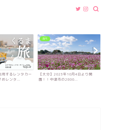
国内
グルメ
利用するレンタカー
【大分】2023年10月4日より開
【福岡】魚介
めレンタ...
園！！中津市の2800...
ば・つけ麺店『