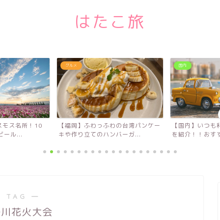
はたこ旅
グルメ
国内
モス名所！10
【福岡】ふわっふわの台湾パンケー
【国内】いつも
ール...
キや作り立てのハンバーガ...
を紹介！！おすす
 TAG ―
後川花火大会