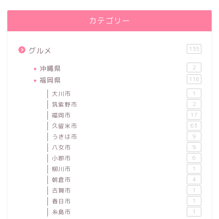
カテゴリー
155
グルメ
沖縄県
2
福岡県
116
大川市
1
筑紫野市
2
福岡市
17
久留米市
63
うきは市
9
八女市
9
小郡市
6
柳川市
1
朝倉市
4
古賀市
1
春日市
1
糸島市
1