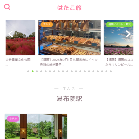
はたこ旅
グルメ
福岡イベント・観光
い！大分農業文化公園
【福岡】2023年9月1日久留米市にドイツ
【福岡】福岡のコスモス
キ...
発祥の焼き菓子...
からキリンビール...
― TAG ―
湯布院駅
ホテル