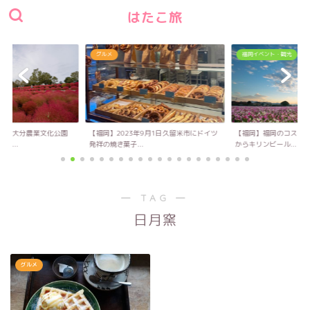
はたこ旅
グルメ
福岡イベント・観光
い！大分農業文化公園
【福岡】2023年9月1日久留米市にドイツ
【福岡】福岡のコスモス
キ...
発祥の焼き菓子...
からキリンビール...
― TAG ―
日月窯
グルメ