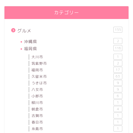
カテゴリー
155
グルメ
沖縄県
2
福岡県
116
大川市
1
筑紫野市
2
福岡市
17
久留米市
63
うきは市
9
八女市
9
小郡市
6
柳川市
1
朝倉市
4
古賀市
1
春日市
1
糸島市
1