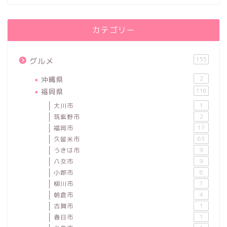
カテゴリー
155
グルメ
沖縄県
2
福岡県
116
大川市
1
筑紫野市
2
福岡市
17
久留米市
63
うきは市
9
八女市
9
小郡市
6
柳川市
1
朝倉市
4
古賀市
1
春日市
1