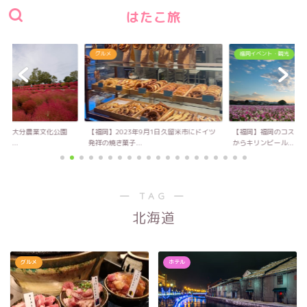
はたこ旅
グルメ
福岡イベント・観光
い！大分農業文化公園
【福岡】2023年9月1日久留米市にドイツ
【福岡】福岡のコスモス
キ...
発祥の焼き菓子...
からキリンビール...
― TAG ―
北海道
グルメ
ホテル