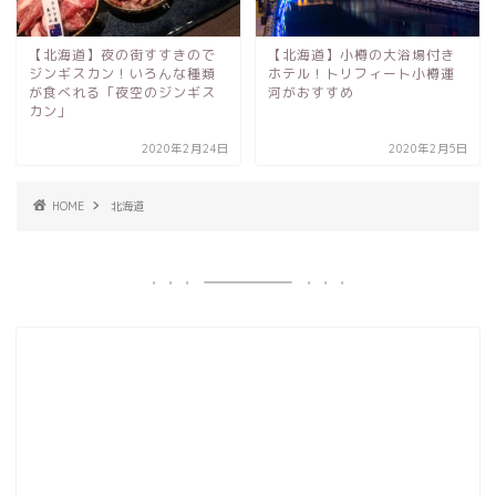
【北海道】夜の街すすきので
【北海道】小樽の大浴場付き
ジンギスカン！いろんな種類
ホテル！トリフィート小樽運
が食べれる「夜空のジンギス
河がおすすめ
カン」
2020年2月24日
2020年2月5日
HOME
北海道