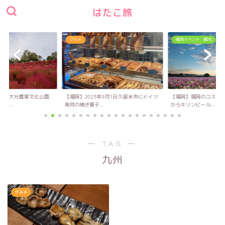
はたこ旅
グルメ
福岡イベント・観光
い！大分農業文化公園
【福岡】2023年9月1日久留米市にドイツ
【福岡】福岡のコスモス
キ...
発祥の焼き菓子...
からキリンビール...
― TAG ―
九州
グルメ