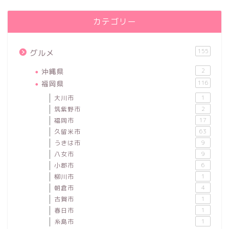
カテゴリー
155
グルメ
沖縄県
2
福岡県
116
大川市
1
筑紫野市
2
福岡市
17
久留米市
63
うきは市
9
八女市
9
小郡市
6
柳川市
1
朝倉市
4
古賀市
1
春日市
1
糸島市
1