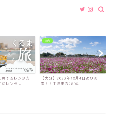
国内
グルメ
利用するレンタカー
【大分】2023年10月4日より開
【福岡】魚介
めレンタ...
園！！中津市の2800...
ば・つけ麺店『