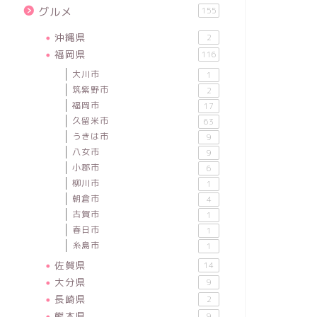
グルメ
155
沖縄県
2
福岡県
116
大川市
1
筑紫野市
2
福岡市
17
久留米市
63
うきは市
9
八女市
9
小郡市
6
柳川市
1
朝倉市
4
古賀市
1
春日市
1
糸島市
1
佐賀県
14
大分県
9
長崎県
2
熊本県
9