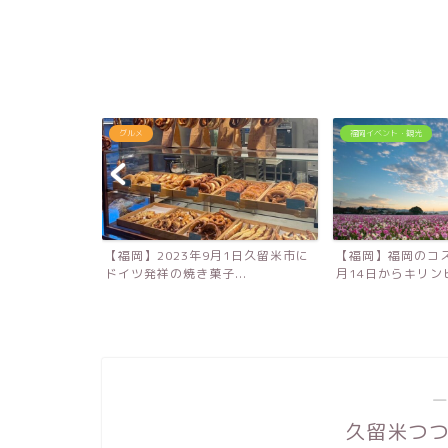
グルメ
福岡イベント・観光
！大分農業文化
【福岡】2023年9月1日久留米市に
【福岡】福岡のコス
キ...
ドイツ発祥の焼き菓子...
月14日からキリンビ
―
久留米つ