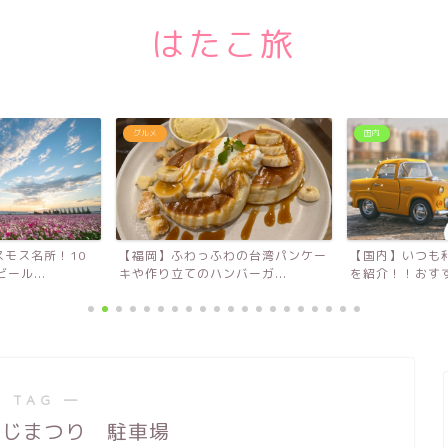
はたこ旅
グルメ
国内
モス名所！10
【福岡】ふわっふわの台湾パンケー
【国内】いつも
ール...
キや作り立てのハンバーガ...
を紹介！！おすす
 TAG ―
つじまつり 駐車場