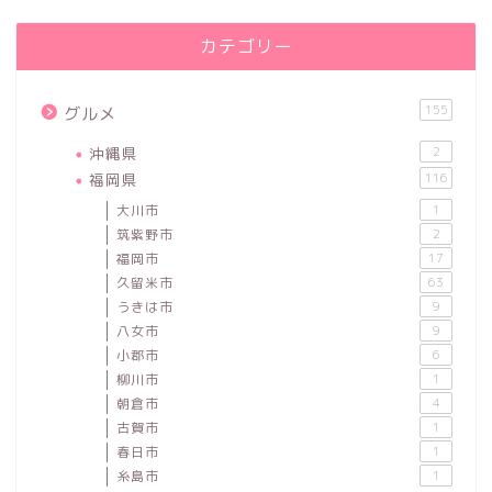
カテゴリー
155
グルメ
沖縄県
2
福岡県
116
大川市
1
筑紫野市
2
福岡市
17
久留米市
63
うきは市
9
八女市
9
小郡市
6
柳川市
1
朝倉市
4
古賀市
1
春日市
1
糸島市
1