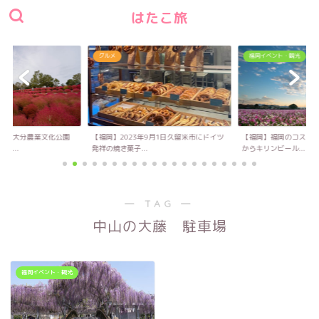
はたこ旅
グルメ
福岡イベント・観光
い！大分農業文化公園
【福岡】2023年9月1日久留米市にドイツ
【福岡】福岡のコスモス
キ...
発祥の焼き菓子...
からキリンビール...
― TAG ―
中山の大藤 駐車場
福岡イベント・観光