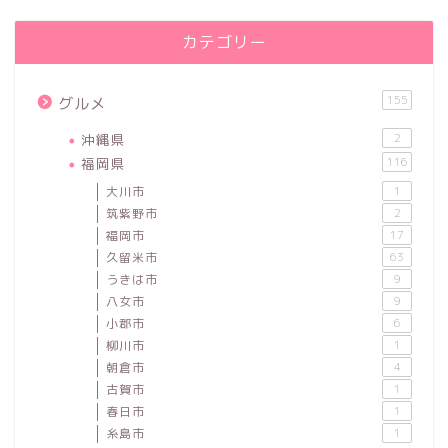
カテゴリー
155
グルメ
沖縄県
2
福岡県
116
大川市
1
筑紫野市
2
福岡市
17
久留米市
63
うきは市
9
八女市
9
小郡市
6
柳川市
1
朝倉市
4
古賀市
1
春日市
1
糸島市
1