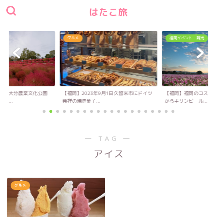
はたこ旅
グルメ
福岡イベント・観光
い！大分農業文化公園
【福岡】2023年9月1日久留米市にドイツ
【福岡】福岡のコスモス
キ...
発祥の焼き菓子...
からキリンビール...
― TAG ―
アイス
グルメ