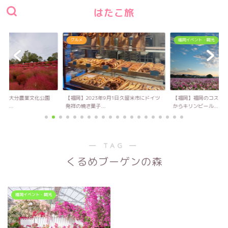
はたこ旅
グルメ
福岡イベント・観光
い！大分農業文化公園
【福岡】2023年9月1日久留米市にドイツ
【福岡】福岡のコスモス
キ...
発祥の焼き菓子...
からキリンビール...
― TAG ―
くるめブーゲンの森
福岡イベント・観光