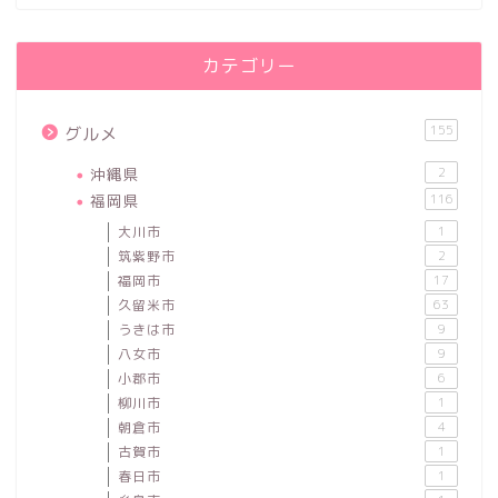
カテゴリー
155
グルメ
沖縄県
2
福岡県
116
大川市
1
筑紫野市
2
福岡市
17
久留米市
63
うきは市
9
八女市
9
小郡市
6
柳川市
1
朝倉市
4
古賀市
1
春日市
1