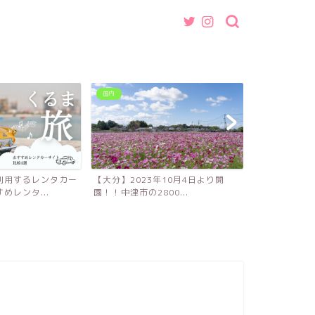
国内
グルメ
利用するレンタカー
【大分】2023年10月4日より開
【福岡】魚介
めレンタ...
園！！中津市の2800...
ば・つけ麺店『