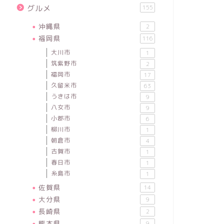
グルメ
155
沖縄県
2
福岡県
116
大川市
1
筑紫野市
2
福岡市
17
久留米市
63
うきは市
9
八女市
9
小郡市
6
柳川市
1
朝倉市
4
古賀市
1
春日市
1
糸島市
1
佐賀県
14
大分県
9
長崎県
2
熊本県
9