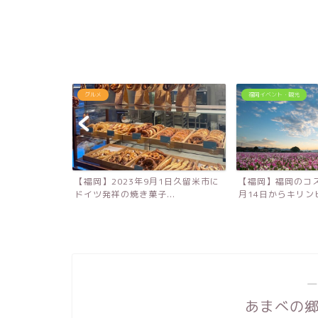
グルメ
福岡イベント・観光
！大分農業文化
【福岡】2023年9月1日久留米市に
【福岡】福岡のコス
キ...
ドイツ発祥の焼き菓子...
月14日からキリンビ
―
あまべの