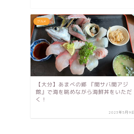
グルメ
【大分】あまべの郷 『関サバ関アジ
館』で海を眺めながら海鮮丼をいただ
く！
2023年5月9