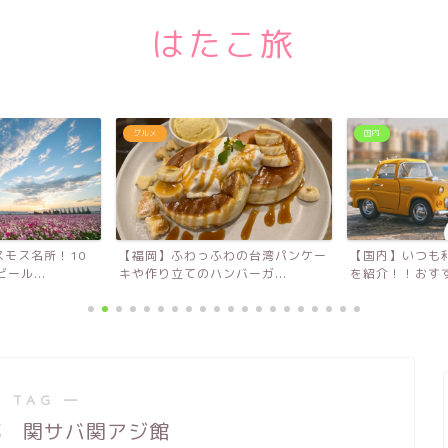
はたこ旅
グルメ
国内
モス名所！10
【福岡】ふわっふわの台湾パンケー
【国内】いつも
ール...
キや作り立てのハンバーガ...
を紹介！！おすす
 TAG ―
郷 関サバ関アジ館