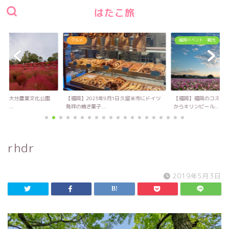
はたこ旅
グルメ
福岡イベント・観光
い！大分農業文化公園
【福岡】2023年9月1日久留米市にドイツ
【福岡】福岡のコスモス
キ...
発祥の焼き菓子...
からキリンビール...
rhdr
2019年5月3日