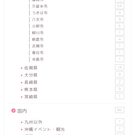
久留米市
63
うきは市
9
八女市
9
小郡市
6
柳川市
1
朝倉市
4
古賀市
1
春日市
1
糸島市
1
佐賀県
14
大分県
9
長崎県
2
熊本県
9
宮崎県
1
60
国内
九州以外
1
沖縄イベント・観光
1