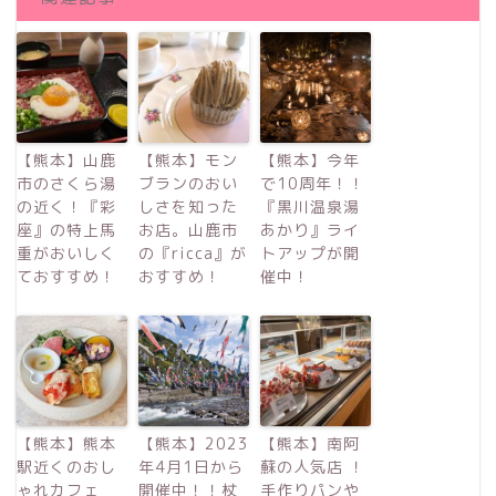
【熊本】山鹿
【熊本】モン
【熊本】今年
市のさくら湯
ブランのおい
で10周年！！
の近く！『彩
しさを知った
『黒川温泉湯
座』の特上馬
お店。山鹿市
あかり』ライ
重がおいしく
の『ricca』が
トアップが開
ておすすめ！
おすすめ！
催中！
【熊本】熊本
【熊本】2023
【熊本】南阿
駅近くのおし
年4月1日から
蘇の人気店 ！
ゃれカフェ
開催中！！杖
手作りパンや