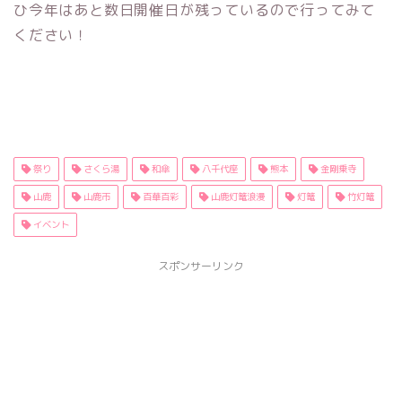
ひ今年はあと数日開催日が残っているので行ってみて
ください！
祭り
さくら湯
和傘
八千代座
熊本
金剛乗寺
山鹿
山鹿市
百華百彩
山鹿灯篭浪漫
灯篭
竹灯篭
イベント
スポンサーリンク