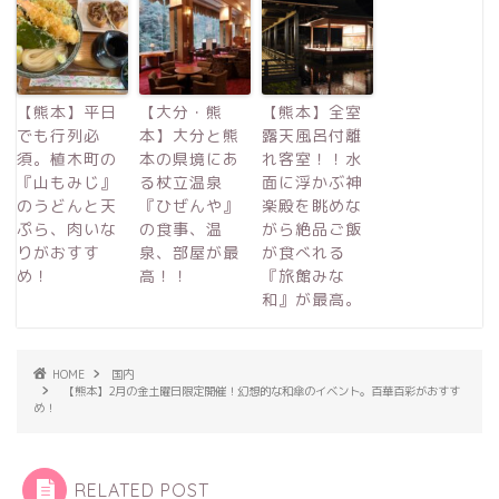
【熊本】平日
【大分・熊
【熊本】全室
でも行列必
本】大分と熊
露天風呂付離
須。植木町の
本の県境にあ
れ客室！！水
『山もみじ』
る杖立温泉
面に浮かぶ神
のうどんと天
『ひぜんや』
楽殿を眺めな
ぷら、肉いな
の食事、温
がら絶品ご飯
りがおすす
泉、部屋が最
が食べれる
め！
高！！
『旅館みな
和』が最高。
HOME
国内
【熊本】2月の金土曜日限定開催！幻想的な和傘のイベント。百華百彩がおすす
め！
RELATED POST