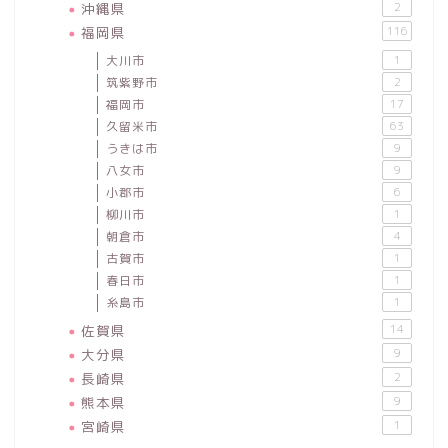
沖縄県
2
福岡県
116
大川市
1
筑紫野市
2
福岡市
17
久留米市
63
うきは市
9
八女市
9
小郡市
6
柳川市
1
朝倉市
4
古賀市
1
春日市
1
糸島市
1
佐賀県
14
大分県
9
長崎県
2
熊本県
9
宮崎県
1