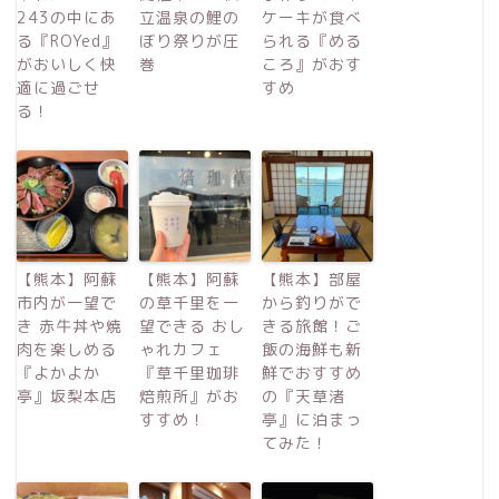
243の中にあ
立温泉の鯉の
ケーキが食べ
る『ROYed』
ぼり祭りが圧
られる『める
がおいしく快
巻
ころ』がおす
適に過ごせ
すめ
る！
【熊本】阿蘇
【熊本】阿蘇
【熊本】部屋
市内が一望で
の草千里を一
から釣りがで
き 赤牛丼や焼
望できる おし
きる旅館！ご
肉を楽しめる
ゃれカフェ
飯の海鮮も新
『よかよか
『草千里珈琲
鮮でおすすめ
亭』坂梨本店
焙煎所』がお
の『天草渚
すすめ！
亭』に泊まっ
てみた！