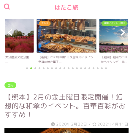
はたこ旅
グルメ
福岡イベント・観光
い！大分農業文化公園
【福岡】2023年9月1日久留米市にドイツ
【福岡】福岡のコスモス
キ...
発祥の焼き菓子...
からキリンビール...
国内
【熊本】2月の金土曜日限定開催！幻
想的な和傘のイベント。百華百彩がお
すすめ！
2020年2月22日
/
2022年4月11日