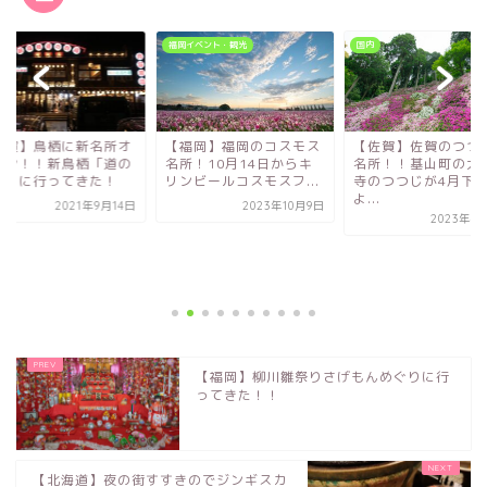
福岡イベント・観光
国内
佐賀】鳥栖に新名所オ
【福岡】福岡のコスモス
【佐賀】佐賀のつつ
プン！！新鳥栖「道の
名所！10月14日からキ
名所！！基山町の大
場」に行ってきた！
リンビールコスモスフ...
寺のつつじが4月下
よ...
2021年9月14日
2023年10月9日
2023年4
【福岡】柳川雛祭りさげもんめぐりに行
ってきた！！
【北海道】夜の街すすきのでジンギスカ