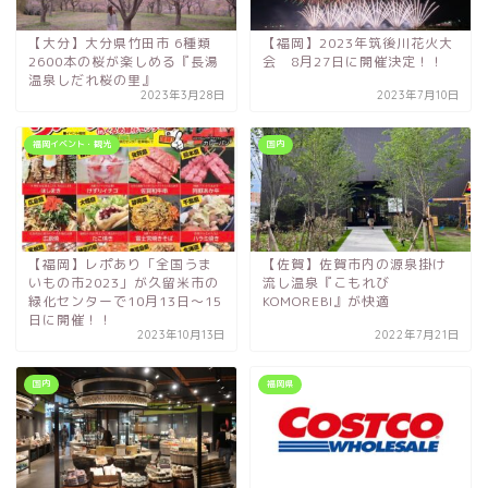
【大分】大分県竹田市 6種類
【福岡】2023年筑後川花火大
2600本の桜が楽しめる『長湯
会 8月27日に開催決定！！
温泉しだれ桜の里』
2023年3月28日
2023年7月10日
福岡イベント・観光
国内
【福岡】レポあり「全国うま
【佐賀】佐賀市内の源泉掛け
いもの市2023」が久留米市の
流し温泉『こもれび
緑化センターで10月13日～15
KOMOREBI』が快適
日に開催！！
2023年10月13日
2022年7月21日
国内
福岡県