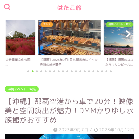
はたこ旅
福岡イベント・観光
グルメ
023年9月1日久留米市にドイツ
【福岡】福岡のコスモス名所！10月14日
【福岡】ふわっ
子...
からキリンビール...
り立てのハンバーガ
沖縄イベント・観光
【沖縄】那覇空港から車で20分！映像
美と空間演出が魅力！DMMかりゆし水
族館がおすすめ
2023年9月7日
/
2023年10月12日