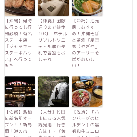
【沖縄】何時
【沖縄】国際
【沖縄】地元
に行っても行
通りまで徒歩
民もおすす
列必須！有名
10分！ホテル
め！沖縄そば
ステーキ店
リソルトリニ
と茶処『屋宜
『ジャッキー
ティ那覇が便
家（やぎや』
ステーキハウ
利で客室もお
のアーサーそ
ス』へ行って
しゃれ
ばがおいし
みた
い！
【佐賀】鳥栖
【大分】竹田
【佐賀】『ハ
に新名所オー
市にある人気
ンバーグのヒ
プン！！新鳥
観光地！行き
ルデン』の黒
栖「道の市
方は！？『黄
毛和牛ミニロ