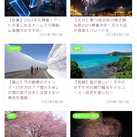
【佐賀】2023年も開催！アー
【大分】第76回日田川開き観
トが楽しめるチームラボ御船
光祭2023開催決定！花火大会
山楽園がおすすめ！
や音楽大パレードも
2023年7月23日
2023年4月27日
九州以外
国内
【富山】今が絶景のチャン
【長崎】海が美しい！平戸の
ス！行き方は？『雪の大谷』
おすすめ日帰り観光モデルコ
の雪の壁で日本とは思えない
ース～自然を楽しむ～
景色を満喫！
2023年5月2日
2019年7月21日
国内
福岡イベント・観光