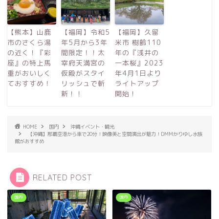
【熊本】山鹿
【福岡】令和5
【福岡】久留
市のさくら湯
年5月から3年
米市 樹齢110
の近く！『彩
間限定！！太
年の『浅井の
座』の特上馬
宰府天満宮の
一本桜』2023
重がおいしく
仮殿がスタイ
年4月1日より
ておすすめ！
リッシュで斬
ライトアップ
新！！
開始！
HOME
国内
沖縄イベント・観光
【沖縄】那覇空港から車で20分！映像美と空間演出が魅力！DMMかりゆし水族
館がおすすめ
RELATED POST
国内
国内