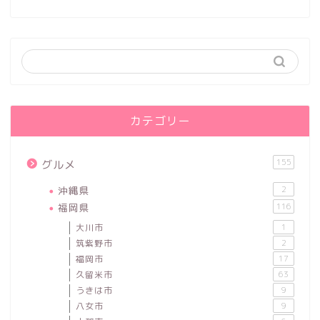
カテゴリー
155
グルメ
沖縄県
2
福岡県
116
大川市
1
筑紫野市
2
福岡市
17
久留米市
63
うきは市
9
八女市
9