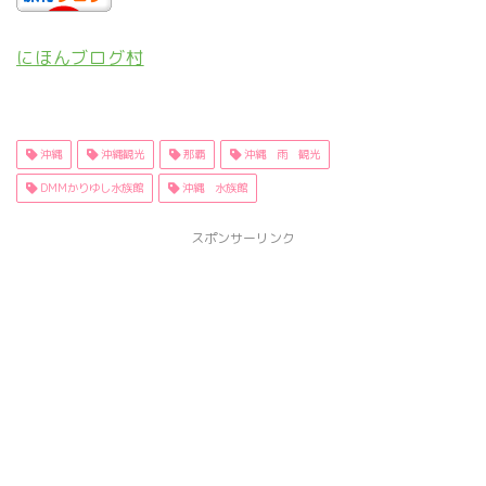
にほんブログ村
沖縄
沖縄観光
那覇
沖縄 雨 観光
DMMかりゆし水族館
沖縄 水族館
スポンサーリンク