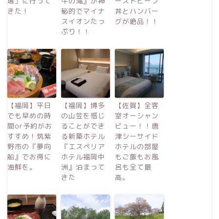
場」に行って
牛の滝』が神
ーストビーフ
きた！
秘的でマイナ
丼とハンバー
スイオンたっ
グが絶品！！
ぷり！！
【福岡】平日
【福岡】博多
【佐賀】全客
でも早めの時
の山笠を感じ
室オーシャン
間or予約がお
ることができ
ビュー！！唐
すすめ！筑紫
る新築ホテル
津シーサイド
野市の『夢向
『エスペリア
ホテルの部屋
船』でお得に
ホテル福岡中
もご飯もお風
海鮮を。
洲』泊まって
呂も全て最
きた
高。