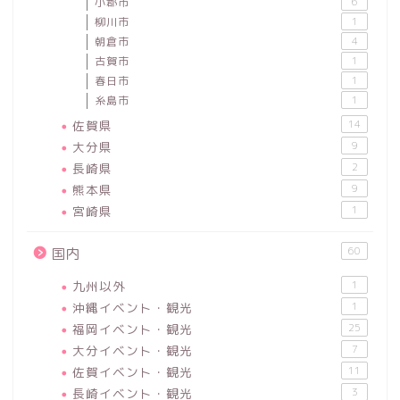
小郡市
6
柳川市
1
朝倉市
4
古賀市
1
春日市
1
糸島市
1
佐賀県
14
大分県
9
長崎県
2
熊本県
9
宮崎県
1
60
国内
九州以外
1
沖縄イベント・観光
1
福岡イベント・観光
25
大分イベント・観光
7
佐賀イベント・観光
11
長崎イベント・観光
3