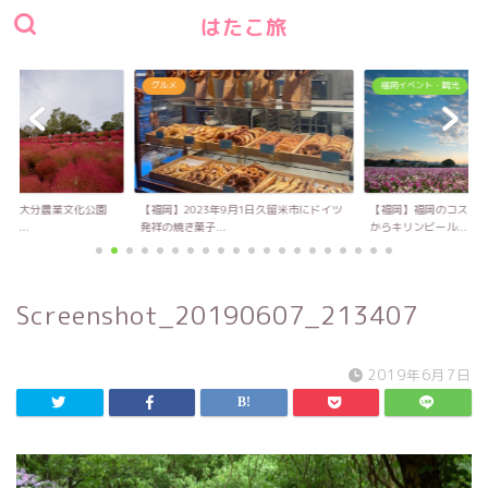
はたこ旅
グルメ
福岡イベント・観光
い！大分農業文化公園
【福岡】2023年9月1日久留米市にドイツ
【福岡】福岡のコスモス
キ...
発祥の焼き菓子...
からキリンビール...
Screenshot_20190607_213407
2019年6月7日