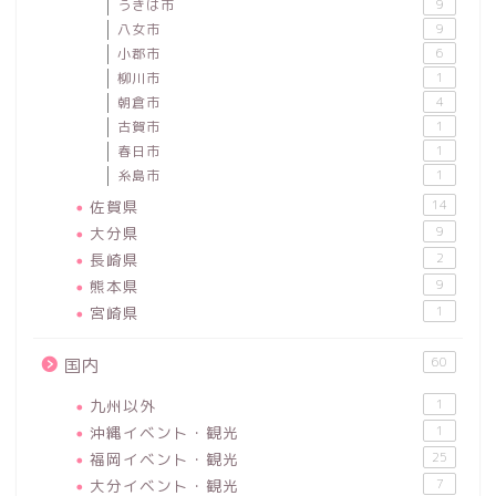
うきは市
9
八女市
9
小郡市
6
柳川市
1
朝倉市
4
古賀市
1
春日市
1
糸島市
1
佐賀県
14
大分県
9
長崎県
2
熊本県
9
宮崎県
1
60
国内
九州以外
1
沖縄イベント・観光
1
福岡イベント・観光
25
大分イベント・観光
7