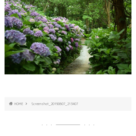
HOME
Screenshot_20190607_213407