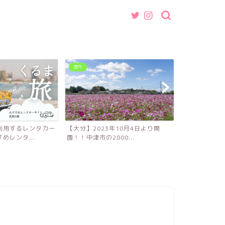
国内
グルメ
利用するレンタカー
【大分】2023年10月4日より開
【福岡】魚介
めレンタ...
園！！中津市の2800...
ば・つけ麺店『