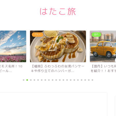
はたこ旅
グルメ
国内
モス名所！10
【福岡】ふわっふわの台湾パンケー
【国内】いつも
ール...
キや作り立てのハンバーガ...
を紹介！！おすす