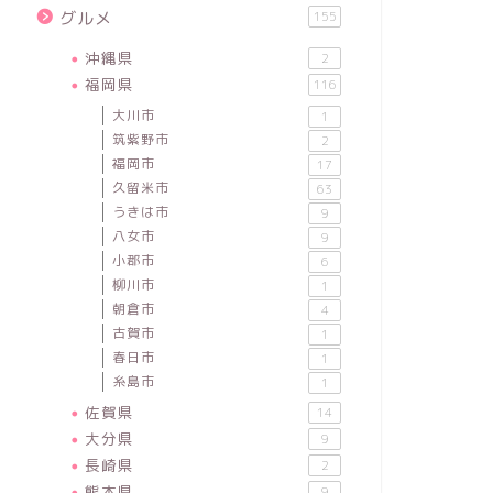
グルメ
155
沖縄県
2
福岡県
116
大川市
1
筑紫野市
2
福岡市
17
久留米市
63
うきは市
9
八女市
9
小郡市
6
柳川市
1
朝倉市
4
古賀市
1
春日市
1
糸島市
1
佐賀県
14
大分県
9
長崎県
2
熊本県
9