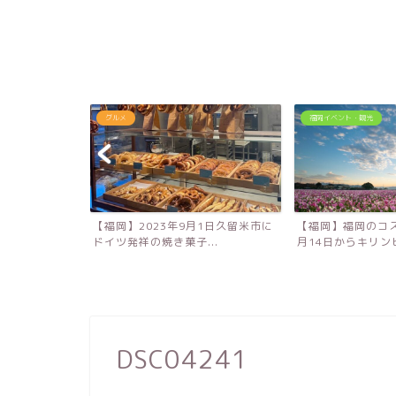
グルメ
福岡イベント・観光
！大分農業文化
【福岡】2023年9月1日久留米市に
【福岡】福岡のコス
キ...
ドイツ発祥の焼き菓子...
月14日からキリンビ
DSC04241