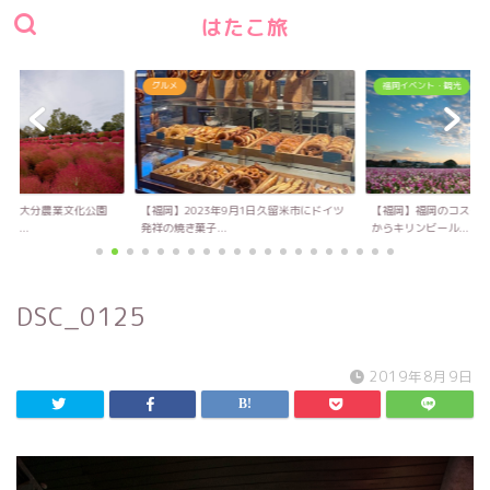
はたこ旅
グルメ
福岡イベント・観光
い！大分農業文化公園
【福岡】2023年9月1日久留米市にドイツ
【福岡】福岡のコスモス
キ...
発祥の焼き菓子...
からキリンビール...
DSC_0125
2019年8月9日