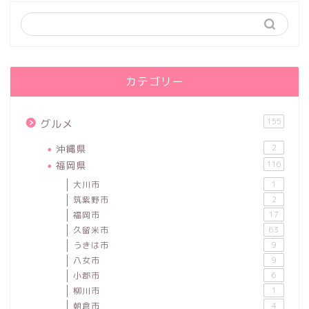
カテゴリー
155
グルメ
沖縄県
2
福岡県
116
大川市
1
筑紫野市
2
福岡市
17
久留米市
63
うきは市
9
八女市
9
小郡市
6
柳川市
1
朝倉市
4