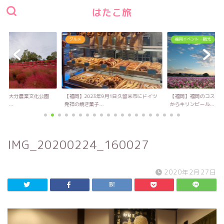
はたこ旅
グルメ
福岡イベント・観光
い！大分農業文化公園
【福岡】2023年9月1日久留米市にドイツ
【福岡】福岡のコスモス
キ...
発祥の焼き菓子...
からキリンビール...
IMG_20200224_160027
2020年2月27日