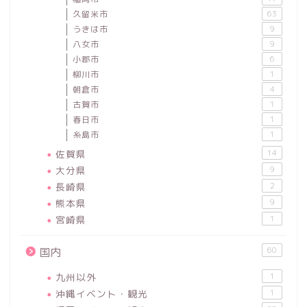
久留米市
63
うきは市
9
八女市
9
小郡市
6
柳川市
1
朝倉市
4
古賀市
1
春日市
1
糸島市
1
佐賀県
14
大分県
9
長崎県
2
熊本県
9
宮崎県
1
60
国内
九州以外
1
沖縄イベント・観光
1