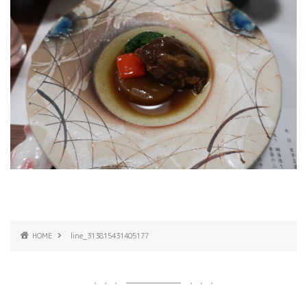
HOME
line_313815431405177