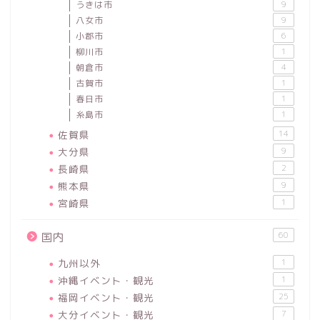
うきは市
9
八女市
9
小郡市
6
柳川市
1
朝倉市
4
古賀市
1
春日市
1
糸島市
1
佐賀県
14
大分県
9
長崎県
2
熊本県
9
宮崎県
1
60
国内
九州以外
1
沖縄イベント・観光
1
福岡イベント・観光
25
大分イベント・観光
7