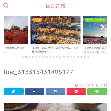
はたこ旅
グルメ
福岡イベント・観光
い！大分農業文化公園
【福岡】2023年9月1日久留米市にドイツ
【福岡】福岡のコスモス
キ...
発祥の焼き菓子...
からキリンビール...
line_313815431405177
2021年12月23日