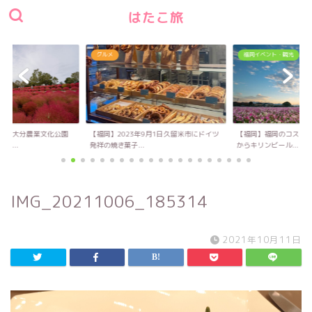
はたこ旅
グルメ
福岡イベント・観光
い！大分農業文化公園
【福岡】2023年9月1日久留米市にドイツ
【福岡】福岡のコスモス
キ...
発祥の焼き菓子...
からキリンビール...
IMG_20211006_185314
2021年10月11日