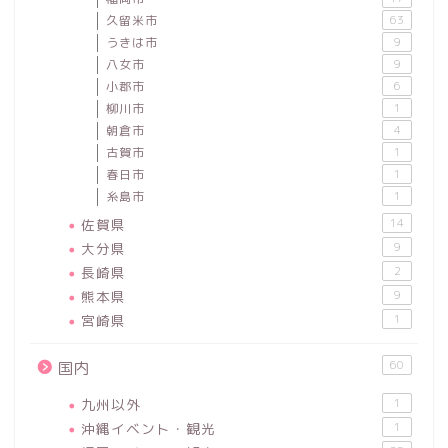
久留米市
63
うきは市
9
八女市
9
小郡市
6
柳川市
1
朝倉市
4
古賀市
1
春日市
1
糸島市
1
佐賀県
14
大分県
9
長崎県
2
熊本県
9
宮崎県
1
60
国内
九州以外
1
沖縄イベント・観光
1