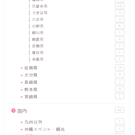
久留米市
63
うきは市
9
八女市
9
小郡市
6
柳川市
1
朝倉市
4
古賀市
1
春日市
1
糸島市
1
佐賀県
14
大分県
9
長崎県
2
熊本県
9
宮崎県
1
60
国内
九州以外
1
沖縄イベント・観光
1