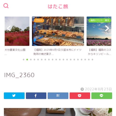
はたこ旅
グルメ
福岡イベント・観光
い！大分農業文化公園
【福岡】2023年9月1日久留米市にドイツ
【福岡】福岡のコスモス
キ...
発祥の焼き菓子...
からキリンビール...
IMG_2360
2022年8月23日