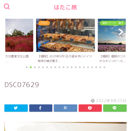
はたこ旅
グルメ
福岡イベント・観光
い！大分農業文化公園
【福岡】2023年9月1日久留米市にドイツ
【福岡】福岡のコスモス
キ...
発祥の焼き菓子...
からキリンビール...
DSC07629
2022年8月23日