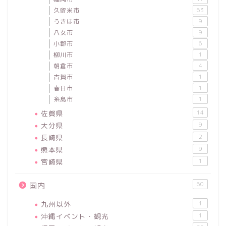
久留米市
63
うきは市
9
八女市
9
小郡市
6
柳川市
1
朝倉市
4
古賀市
1
春日市
1
糸島市
1
佐賀県
14
大分県
9
長崎県
2
熊本県
9
宮崎県
1
60
国内
九州以外
1
沖縄イベント・観光
1