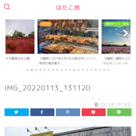
はたこ旅
グルメ
福岡イベント・観光
い！大分農業文化公園
【福岡】2023年9月1日久留米市にドイツ
【福岡】福岡のコスモス
キ...
発祥の焼き菓子...
からキリンビール...
IMG_20220113_131120
2022年1月14日