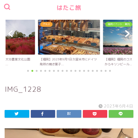
はたこ旅
グルメ
福岡イベント・観光
い！大分農業文化公園
【福岡】2023年9月1日久留米市にドイツ
【福岡】福岡のコスモス
キ...
発祥の焼き菓子...
からキリンビール...
IMG_1228
2023年6月4日