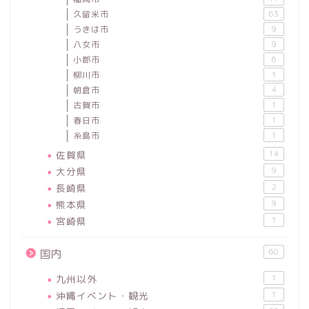
久留米市
63
うきは市
9
八女市
9
小郡市
6
柳川市
1
朝倉市
4
古賀市
1
春日市
1
糸島市
1
佐賀県
14
大分県
9
長崎県
2
熊本県
9
宮崎県
1
60
国内
九州以外
1
沖縄イベント・観光
1