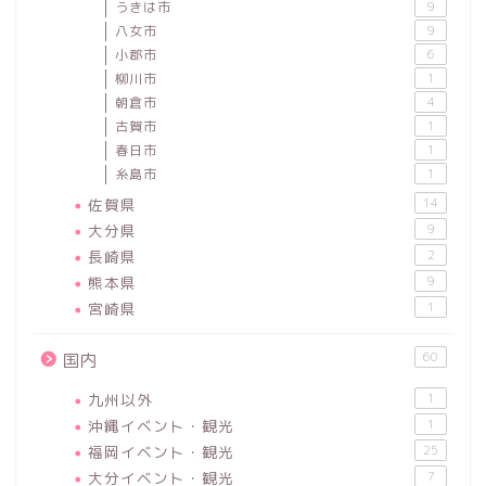
うきは市
9
八女市
9
小郡市
6
柳川市
1
朝倉市
4
古賀市
1
春日市
1
糸島市
1
佐賀県
14
大分県
9
長崎県
2
熊本県
9
宮崎県
1
60
国内
九州以外
1
沖縄イベント・観光
1
福岡イベント・観光
25
大分イベント・観光
7