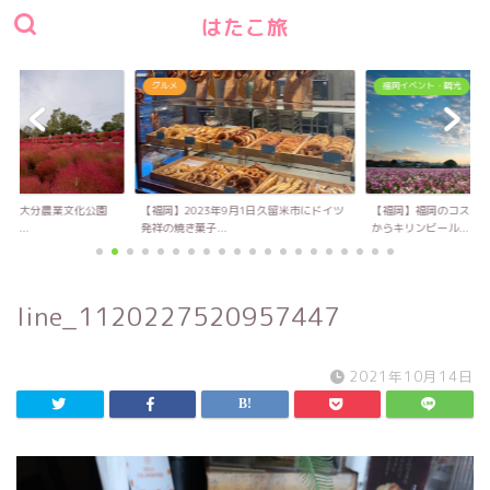
はたこ旅
グルメ
福岡イベント・観光
い！大分農業文化公園
【福岡】2023年9月1日久留米市にドイツ
【福岡】福岡のコスモス
キ...
発祥の焼き菓子...
からキリンビール...
line_1120227520957447
2021年10月14日