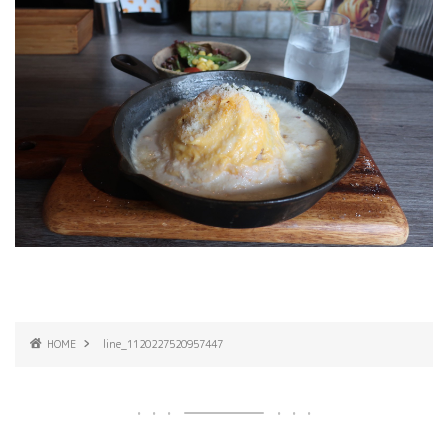
HOME
line_1120227520957447