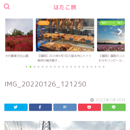
はたこ旅
グルメ
福岡イベント・観光
い！大分農業文化公園
【福岡】2023年9月1日久留米市にドイツ
【福岡】福岡のコスモス
キ...
発祥の焼き菓子...
からキリンビール...
IMG_20220126_121250
2022年1月26日