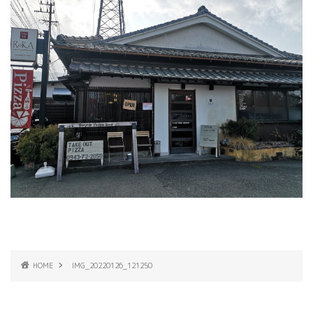
HOME
IMG_20220126_121250