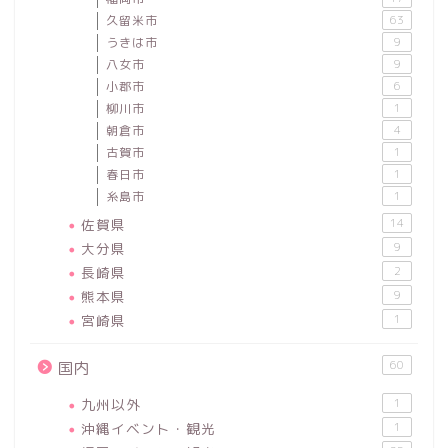
久留米市
63
うきは市
9
八女市
9
小郡市
6
柳川市
1
朝倉市
4
古賀市
1
春日市
1
糸島市
1
佐賀県
14
大分県
9
長崎県
2
熊本県
9
宮崎県
1
60
国内
九州以外
1
沖縄イベント・観光
1