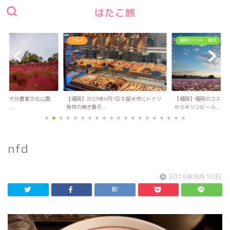
はたこ旅
グルメ
福岡イベント・観光
い！大分農業文化公園
【福岡】2023年9月1日久留米市にドイツ
【福岡】福岡のコスモス
キ...
発祥の焼き菓子...
からキリンビール...
nfd
2019年8月10日