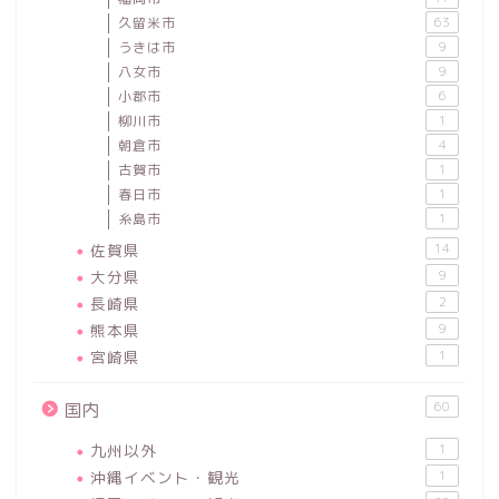
久留米市
63
うきは市
9
八女市
9
小郡市
6
柳川市
1
朝倉市
4
古賀市
1
春日市
1
糸島市
1
佐賀県
14
大分県
9
長崎県
2
熊本県
9
宮崎県
1
60
国内
九州以外
1
沖縄イベント・観光
1