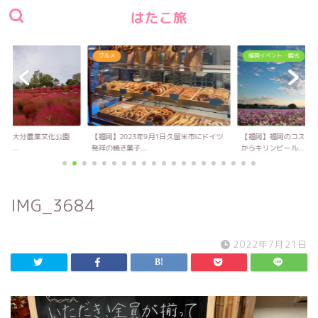
はたこ旅
グルメ
福岡イベント・観光
い！大分農業文化公園
【福岡】2023年9月1日久留米市にドイツ
【福岡】福岡のコスモス
キ...
発祥の焼き菓子...
からキリンビール...
IMG_3684
2022年7月21日