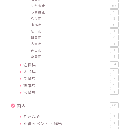
久留米市
63
うきは市
9
八女市
9
小郡市
6
柳川市
1
朝倉市
4
古賀市
1
春日市
1
糸島市
1
佐賀県
14
大分県
9
長崎県
2
熊本県
9
宮崎県
1
60
国内
九州以外
1
沖縄イベント・観光
1