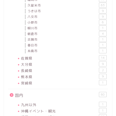
久留米市
63
うきは市
9
八女市
9
小郡市
6
柳川市
1
朝倉市
4
古賀市
1
春日市
1
糸島市
1
佐賀県
14
大分県
9
長崎県
2
熊本県
9
宮崎県
1
60
国内
九州以外
1
沖縄イベント・観光
1