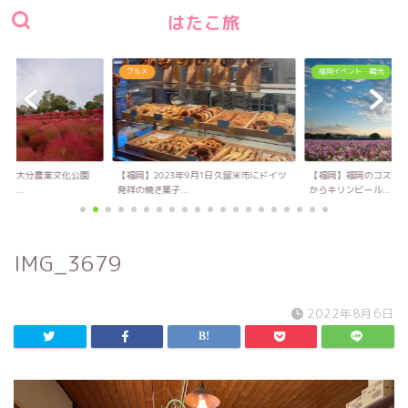
はたこ旅
グルメ
福岡イベント・観光
い！大分農業文化公園
【福岡】2023年9月1日久留米市にドイツ
【福岡】福岡のコスモス
キ...
発祥の焼き菓子...
からキリンビール...
IMG_3679
2022年8月6日