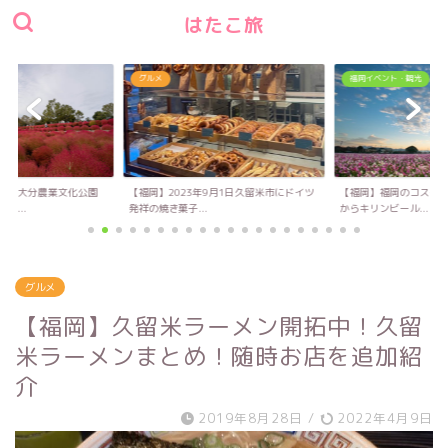
はたこ旅
グルメ
福岡イベント・観光
い！大分農業文化公園
【福岡】2023年9月1日久留米市にドイツ
【福岡】福岡のコスモス
キ...
発祥の焼き菓子...
からキリンビール...
グルメ
【福岡】久留米ラーメン開拓中！久留
米ラーメンまとめ！随時お店を追加紹
介
2019年8月28日
/
2022年4月9日