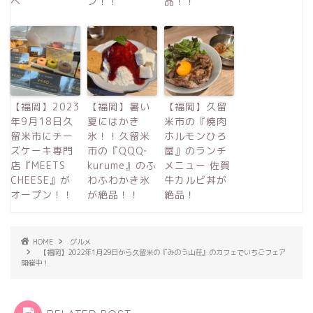
へ
ン！！
品！！
【福岡】2023
【福岡】暑い
【福岡】久留
年9月18日久
夏にはかき
米市の『焼肉
留米市にチー
氷！！久留米
ホルモンひろ
ズケーキ専門
市の『QQQ‐
屋』のランチ
店『MEETS
kurume』のふ
メニュー 佐賀
CHEESE』が
わふわかき氷
牛カルビ丼が
オープン！！
が絶品！！
絶品！
HOME
グルメ
【福岡】2022年1月29日から久留米の『みのう山荘』のカフェでいちごフェア
開催中！