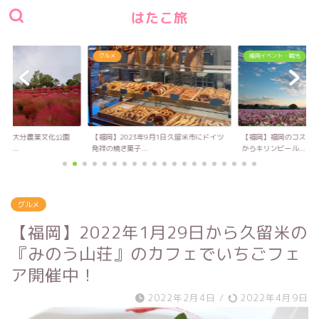
はたこ旅
福岡イベント・観光
グルメ
9月1日久留米市にドイツ
【福岡】福岡のコスモス名所！10月14日
【福岡】ふわっふわの
からキリンビール...
り立てのハンバーガ...
グルメ
【福岡】2022年1月29日から久留米の
『みのう山荘』のカフェでいちごフェ
ア開催中！
2022年2月4日
/
2022年4月9日