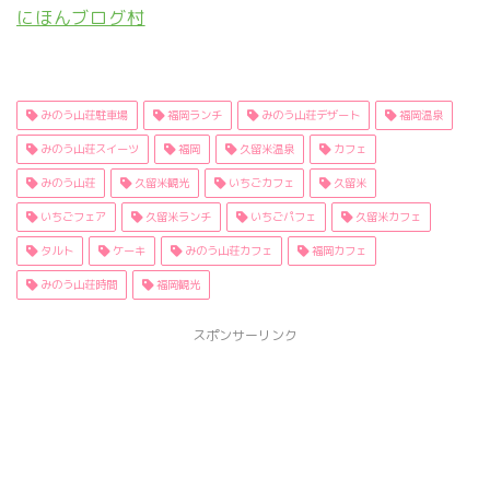
にほんブログ村
みのう山荘駐車場
福岡ランチ
みのう山荘デザート
福岡温泉
みのう山荘スイーツ
福岡
久留米温泉
カフェ
みのう山荘
久留米観光
いちごカフェ
久留米
いちごフェア
久留米ランチ
いちごパフェ
久留米カフェ
タルト
ケーキ
みのう山荘カフェ
福岡カフェ
みのう山荘時間
福岡観光
スポンサーリンク