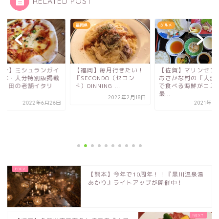
RELATED POST
岡県
グルメ
グルメ
福岡】毎月行きたい！
【佐賀】マリンセンター
【福岡】2023年9月
SECONDO（セコン
おさかな村の『大漁亭』
久留米市にチーズケ
DINNING ...
で食べる海鮮がコスパ
専門店『MEET...
最...
2022年2月18日
2023年9
2021年8月31日
【熊本】今年で10周年！！『黒川温泉湯
あかり』ライトアップが開催中！