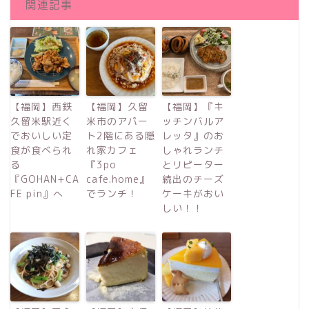
関連記事
【福岡】西鉄
【福岡】久留
【福岡】『キ
久留米駅近く
米市のアパー
ッチンバルア
でおいしい定
ト2階にある隠
レッタ』のお
食が食べられ
れ家カフェ
しゃれランチ
る
『3po
とリピーター
『GOHAN+CA
cafe.home』
続出のチーズ
FE pin』へ
でランチ！
ケーキがおい
しい！！