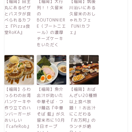
【福岡】田主
【福岡】大行
【福岡】筑後
丸にあるピザ
列！！久留米
川沿いにある
とパスタが食
の
久留米のおし
べられるカフ
BOUTONNIER
ゃれカフェ
ェ『Pizza食
E（ブートニエ
『UNIカフ
堂RoKA』
ール）の濃厚
ェ』
チーズケーキ
をいただく
【福岡】ふわ
【福岡】魚介
【福岡】おば
っふわの台湾
出汁が効いた
んざい20種類
パンケーキや
中華そば・つ
以上食べ放
作り立てのハ
け麺店『中華
題！！お出汁
ンバーガーが
そば 藍』が久
にこだわる
おいしい
留米市に10月
『お万阿』の
『cafeRob』
3日オープ
ランチが絶