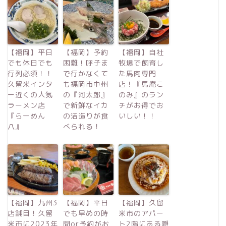
【福岡】平日
【福岡】予約
【福岡】自社
でも休日でも
困難！呼子ま
牧場で飼育し
行列必須！！
で行かなくて
た馬肉専門
久留米インタ
も福岡市中州
店！『馬庵こ
ー近くの人気
の『河太郎』
のみ』のラン
ラーメン店
で新鮮なイカ
チがお得でお
『らーめん
の活造りが食
いしい！！
八』
べられる！
【福岡】九州3
【福岡】平日
【福岡】久留
店舗目！久留
でも早めの時
米市のアパー
米市に2023年
間or予約がお
ト2階にある隠