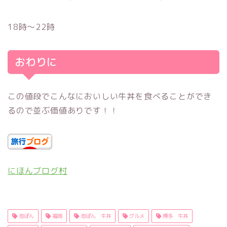
18時～22時
おわりに
この値段でこんなにおいしい牛丼を食べることができ
るので並ぶ価値ありです！！
にほんブログ村
池ぽん
福岡
池ぽん 牛丼
グルメ
博多 牛丼