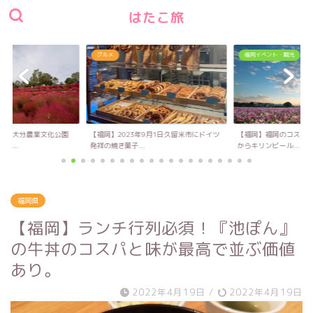
はたこ旅
グルメ
福岡イベント・観光
い！大分農業文化公園
【福岡】2023年9月1日久留米市にドイツ
【福岡】福岡のコスモス
キ...
発祥の焼き菓子...
からキリンビール...
福岡県
【福岡】ランチ行列必須！『池ぽん』
の牛丼のコスパと味が最高で並ぶ価値
あり。
2022年4月19日
/
2022年4月19日