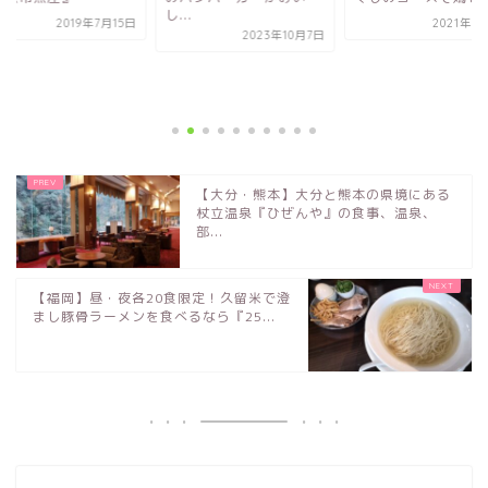
し...
2019年7月15日
2021年8
2023年10月7日
【大分・熊本】大分と熊本の県境にある
杖立温泉『ひぜんや』の食事、温泉、
部...
【福岡】昼・夜各20食限定！久留米で澄
まし豚骨ラーメンを食べるなら『25...