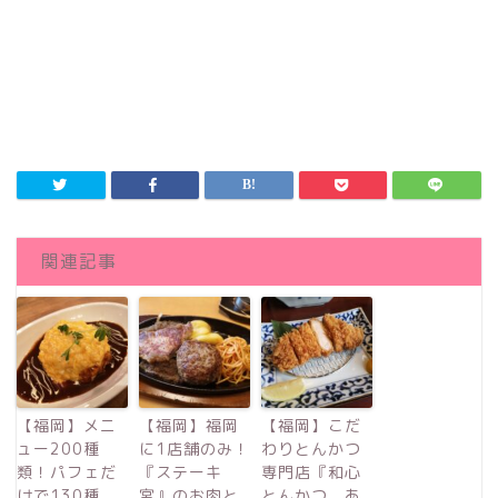
関連記事
【福岡】メニ
【福岡】福岡
【福岡】こだ
ュー200種
に1店舗のみ！
わりとんかつ
類！パフェだ
『ステーキ
専門店『和心
けで130種
宮』のお肉と
とんかつ あ