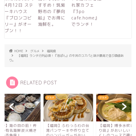
4月12日 ステ
すすめ！筑紫
れ家カフェ
ーキハウス
野市の『夢向
『3po
『ブロンコビ
船』でお得に
cafe.home』
リー』がオー
海鮮を。
でランチ！
プン！！
HOME
グルメ
福岡県
【福岡】ランチ行列必須！『池ぽん』の牛丼のコスパと味が最高で並ぶ価値あ
り。
RELATED POST
メ
グルメ
グルメ
大分】海の目の前！杵
【福岡】ふわっふわの台
【福岡】博多水炊き
市の有名海鮮炭火焼き
湾パンケーキや作り立て
り田』がおいしい！
『魚市魚座』
のハンバーガーがおい
くしのコースで鶏を