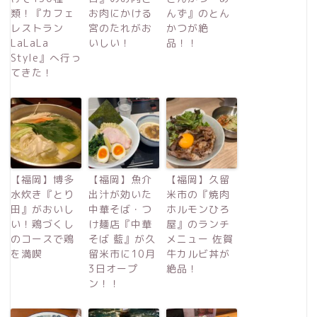
類！『カフェ
お肉にかける
んず』のとん
レストラン
宮のたれがお
かつが絶
LaLaLa
いしい！
品！！
Style』へ行っ
てきた！
【福岡】博多
【福岡】魚介
【福岡】久留
水炊き『とり
出汁が効いた
米市の『焼肉
田』がおいし
中華そば・つ
ホルモンひろ
い！鶏づくし
け麺店『中華
屋』のランチ
のコースで鶏
そば 藍』が久
メニュー 佐賀
を満喫
留米市に10月
牛カルビ丼が
3日オープ
絶品！
ン！！