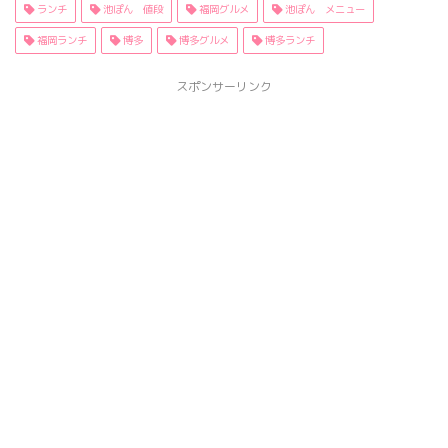
ランチ
池ぽん 値段
福岡グルメ
池ぽん メニュー
福岡ランチ
博多
博多グルメ
博多ランチ
スポンサーリンク