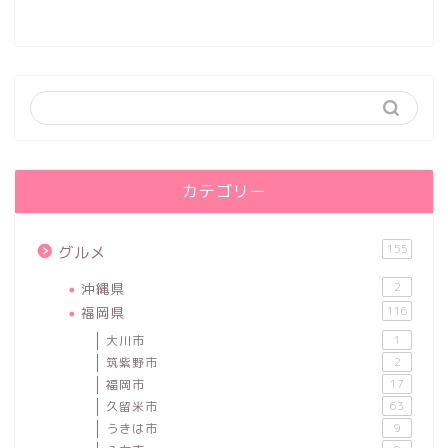
カテゴリー
155
グルメ
沖縄県
2
福岡県
116
大川市
1
筑紫野市
2
福岡市
17
久留米市
63
うきは市
9