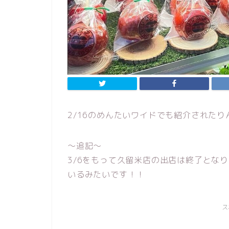
2/16のめんたいワイドでも紹介された
～追記～
3/6をもって久留米店の出店は終了とな
いるみたいです！！
ス