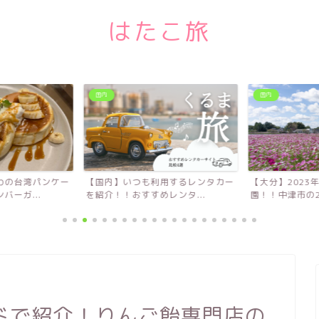
はたこ旅
国内
国内
わの台湾パンケー
【国内】いつも利用するレンタカー
【大分】2023
ーガ...
を紹介！！おすすめレンタ...
園！！中津市の280
ドで紹介！りんご飴専門店の