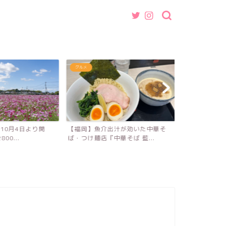
グルメ
ホテル
年10月4日より開
【福岡】魚介出汁が効いた中華そ
【長崎】長崎
0...
ば・つけ麺店『中華そば 藍...
楽しめる『長崎