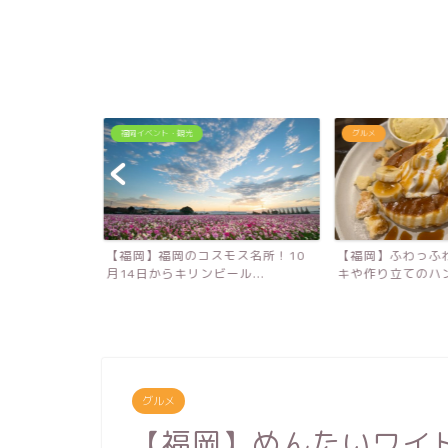
福岡イベント・観光
グルメ
1日久留米市に
【福岡】福岡のコスモス名所！10
【福岡】ふわっふ
..
月14日からキリンビール...
キや作り立てのハンバ
グルメ
【福岡】めんたいワイ