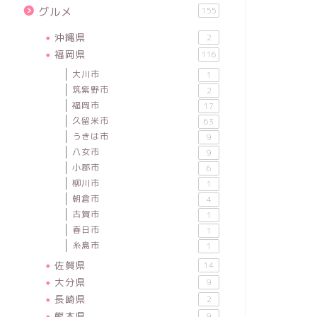
グルメ
155
沖縄県
2
福岡県
116
大川市
1
筑紫野市
2
福岡市
17
久留米市
63
うきは市
9
八女市
9
小郡市
6
柳川市
1
朝倉市
4
古賀市
1
春日市
1
糸島市
1
佐賀県
14
大分県
9
長崎県
2
熊本県
9