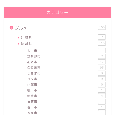
カテゴリー
155
グルメ
沖縄県
2
福岡県
116
大川市
1
筑紫野市
2
福岡市
17
久留米市
63
うきは市
9
八女市
9
小郡市
6
柳川市
1
朝倉市
4
古賀市
1
春日市
1
糸島市
1