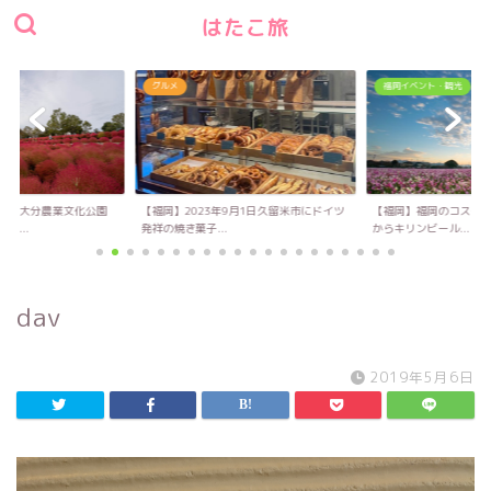
はたこ旅
グルメ
福岡イベント・観光
い！大分農業文化公園
【福岡】2023年9月1日久留米市にドイツ
【福岡】福岡のコスモス
キ...
発祥の焼き菓子...
からキリンビール...
dav
2019年5月6日