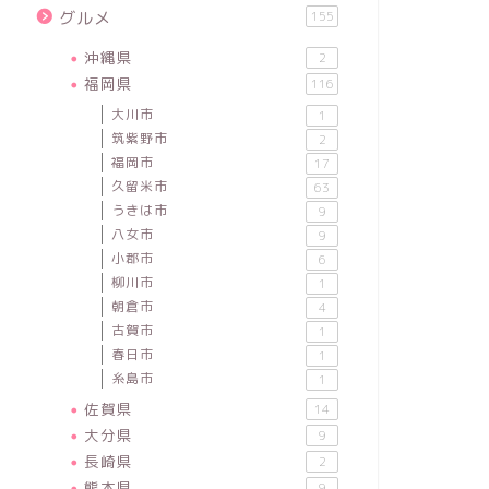
グルメ
155
沖縄県
2
福岡県
116
大川市
1
筑紫野市
2
福岡市
17
久留米市
63
うきは市
9
八女市
9
小郡市
6
柳川市
1
朝倉市
4
古賀市
1
春日市
1
糸島市
1
佐賀県
14
大分県
9
長崎県
2
熊本県
9