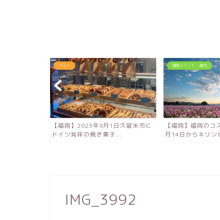
福岡イベント・観光
グルメ
1日久留米市に
【福岡】福岡のコスモス名所！10
【福岡】ふわっふ
..
月14日からキリンビール...
キや作り立てのハンバ
IMG_3992