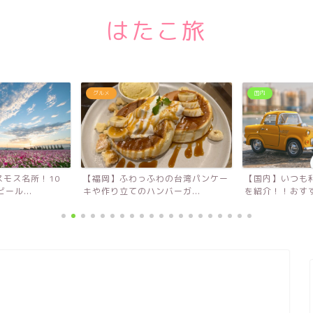
はたこ旅
国内
国内
わの台湾パンケー
【国内】いつも利用するレンタカー
【大分】2023
ーガ...
を紹介！！おすすめレンタ...
園！！中津市の280