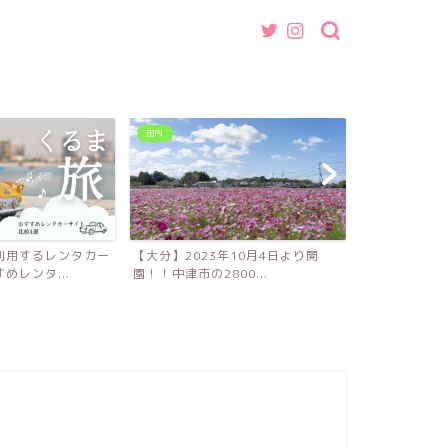
グルメ
ホテル
年10月4日より開
【福岡】魚介出汁が効いた中華そ
【長崎】長崎
0...
ば・つけ麺店『中華そば 藍...
楽しめる『長崎