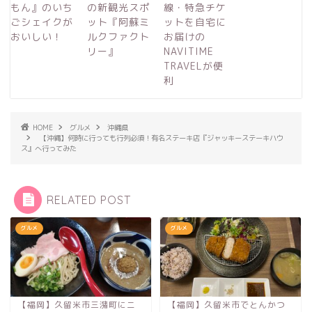
もん』のいち
の新観光スポ
線・特急チケ
ごシェイクが
ット『阿蘇ミ
ットを自宅に
おいしい！
ルクファクト
お届けの
リー』
NAVITIME
TRAVELが便
利
HOME
グルメ
沖縄県
【沖縄】何時に行っても行列必須！有名ステーキ店『ジャッキーステーキハウ
ス』へ行ってみた
RELATED POST
グルメ
グルメ
【福岡】久留米市三潴町にニ
【福岡】久留米市でとんかつ