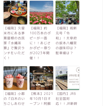
【福岡】久留
【福岡】約
【福岡】祝新
米市にある茅
100万本のポ
元号「令
葺屋根の古民
ピーが一面
和」！太宰府
家『水縄茶
に！！あじさ
の坂本八幡宮
寮』で贅沢ラ
かポピー祭り
の御朱印は？
ンチをいただ
が2023年開
駐車場は？
く！
催！！
【福岡】小郡
【熊本】2021
【国内】JR6
の『白木のい
年10月1日オ
社全国対
ちごしあわせ
ープン！阿蘇
応！！JR新幹