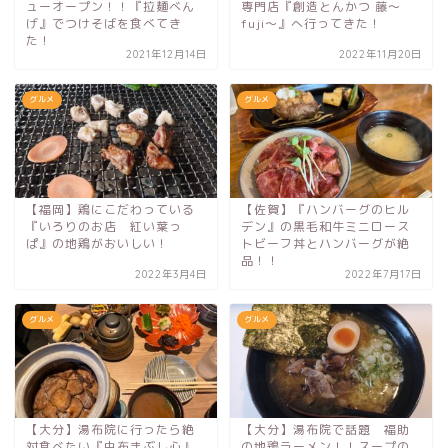
ューオープン！！『拉麺べん
専門店『創造とんかつ 藤～
げ』でつけそばを食べてき
fuji～』へ行ってきた！
た！
2021年12月14日
2022年11月20日
グルメ
グルメ
【福岡】鶏にこだわっている
【佐賀】『ハンバーグのヒル
『いろりのお店 紅い葉っ
デン』の黒毛和牛ミニロース
ぱ』の地鶏がおいしい！
トビーフ丼とハンバーグが絶
品！！
2022年3月4日
2022年7月17日
グルメ
グルメ
【大分】湯布院に行ったら絶
【大分】湯布院で話題 福助
対食べたい『由布まぶし心』
の地鶏ラーメン！！スープの