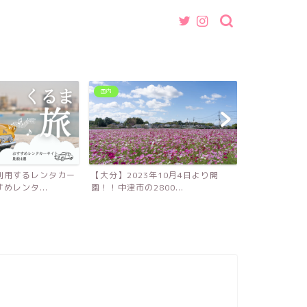
国内
グルメ
利用するレンタカー
【大分】2023年10月4日より開
【福岡】魚介
めレンタ...
園！！中津市の2800...
ば・つけ麺店『