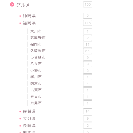
グルメ
155
沖縄県
2
福岡県
116
大川市
1
筑紫野市
2
福岡市
17
久留米市
63
うきは市
9
八女市
9
小郡市
6
柳川市
1
朝倉市
4
古賀市
1
春日市
1
糸島市
1
佐賀県
14
大分県
9
長崎県
2
熊本県
9