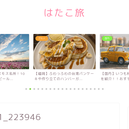
はたこ旅
グルメ
国内
モス名所！10
【福岡】ふわっふわの台湾パンケー
【国内】いつも
ール...
キや作り立てのハンバーガ...
を紹介！！おすす
31_223946