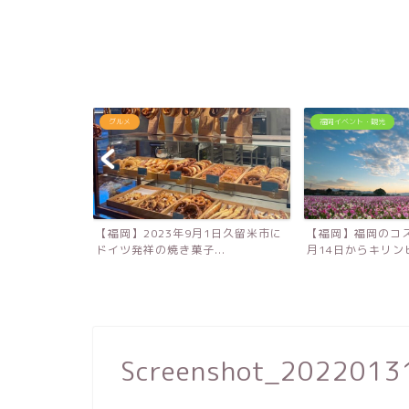
グルメ
福岡イベント・観光
！大分農業文化
【福岡】2023年9月1日久留米市に
【福岡】福岡のコス
キ...
ドイツ発祥の焼き菓子...
月14日からキリンビ
Screenshot_202201