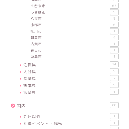
久留米市
63
うきは市
9
八女市
9
小郡市
6
柳川市
1
朝倉市
4
古賀市
1
春日市
1
糸島市
1
佐賀県
14
大分県
9
長崎県
2
熊本県
9
宮崎県
1
60
国内
九州以外
1
沖縄イベント・観光
1