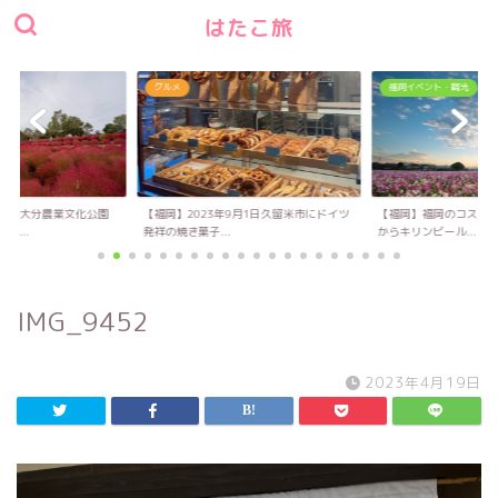
はたこ旅
グルメ
福岡イベント・観光
い！大分農業文化公園
【福岡】2023年9月1日久留米市にドイツ
【福岡】福岡のコスモス
キ...
発祥の焼き菓子...
からキリンビール...
IMG_9452
2023年4月19日