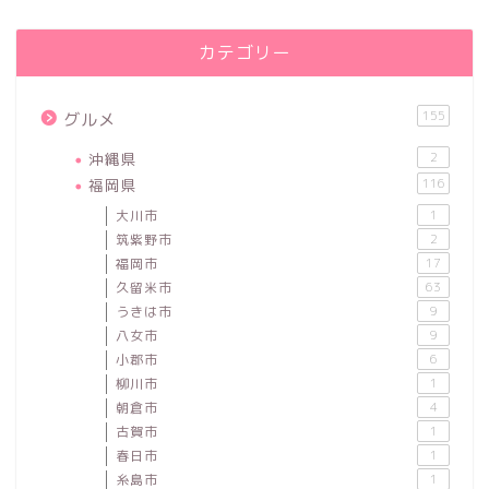
カテゴリー
155
グルメ
沖縄県
2
福岡県
116
大川市
1
筑紫野市
2
福岡市
17
久留米市
63
うきは市
9
八女市
9
小郡市
6
柳川市
1
朝倉市
4
古賀市
1
春日市
1
糸島市
1