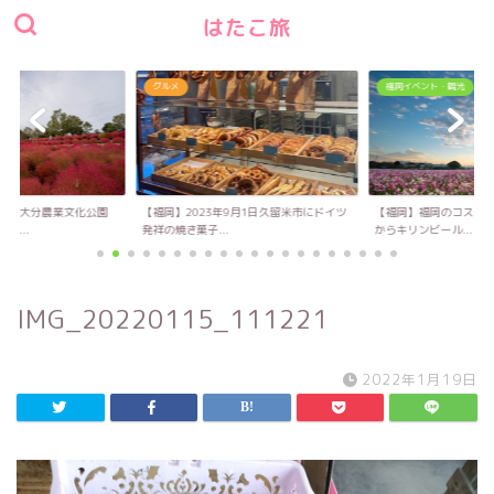
はたこ旅
グルメ
福岡イベント・観光
い！大分農業文化公園
【福岡】2023年9月1日久留米市にドイツ
【福岡】福岡のコスモス
キ...
発祥の焼き菓子...
からキリンビール...
IMG_20220115_111221
2022年1月19日