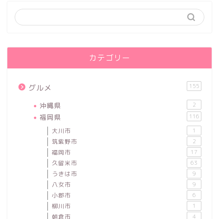
カテゴリー
155
グルメ
沖縄県
2
福岡県
116
大川市
1
筑紫野市
2
福岡市
17
久留米市
63
うきは市
9
八女市
9
小郡市
6
柳川市
1
朝倉市
4