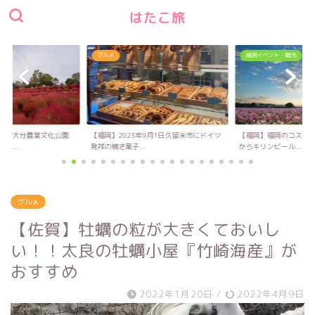
はたこ旅
グルメ
福岡イベント・観光
い！大分農業文化公園
【福岡】2023年9月1日久留米市にドイツ
【福岡】福岡のコスモス
キ...
発祥の焼き菓子...
からキリンビール...
グルメ
【佐賀】牡蠣の粒が大きくておいし
い！！太良の牡蠣小屋『竹崎海産』が
おすすめ
2022年1月20日
/
2022年4月9日