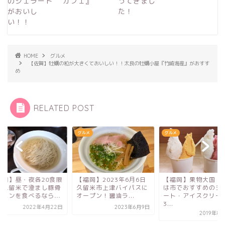
のジェラート
カフェ』
ってきまし
がおいし
た！
い！！
HOME
グルメ
【佐賀】牡蠣の粒が大きくておいしい！！太良の牡蠣小屋『竹崎海産』がおすす
め
RELATED POST
メ
グルメ
グルメ
福岡】昼・夜各20食限
【福岡】2023年6月6日
【福岡】果物大国！
！久留米で澄まし豚骨
久留米市上津バイパスに
は市でおすすめのジ
ーメンを食べるなら...
オープン！醤油ラ...
ート・アイスクリー
3...
2022年4月22日
2023年6月9日
2019年8