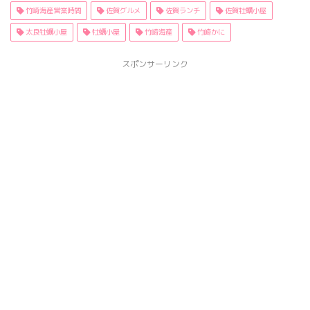
竹崎海産営業時間
佐賀グルメ
佐賀ランチ
佐賀牡蠣小屋
太良牡蠣小屋
牡蠣小屋
竹崎海産
竹崎かに
スポンサーリンク