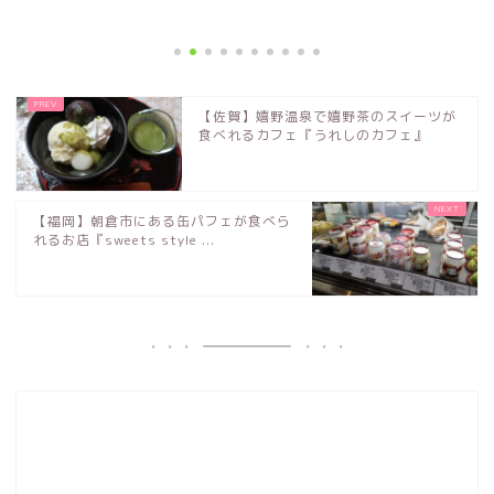
【佐賀】嬉野温泉で嬉野茶のスイーツが
食べれるカフェ『うれしのカフェ』
【福岡】朝倉市にある缶パフェが食べら
れるお店『sweets style ...