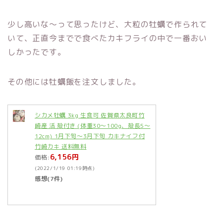
少し高いな～って思ったけど、大粒の牡蠣で作られて
いて、正直今までで食べたカキフライの中で一番おい
しかったです。
その他には牡蠣飯を注文しました。
シカメ牡蠣 3kg 生食可 佐賀県太良町竹
崎産 活 殻付き (体重30〜100g、殻長5〜
12cm) 1月下旬〜3月下旬 カキナイフ付
竹崎カキ 送料無料
6,156円
価格:
(2022/1/19 01:19時点)
感想(7件)