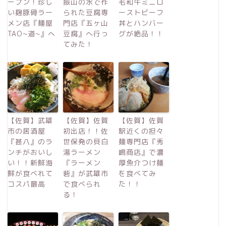
ープン！珍し
振山の水で作
毛和牛ミニロ
い麹豚骨ラー
られた豆腐専
ーストビーフ
メン店『麺屋
門店『五ヶ山
丼とハンバー
TAO~道~』へ
豆腐』へ行っ
グが絶品！！
てみた！
【佐賀】武雄
【佐賀】佐賀
【佐賀】佐賀
市の居酒屋
初出店！！佐
駅近くの担々
『甚八』のラ
世保発の貝白
麺専門店『秀
ンチがおいし
湯ラーメン
嶋商店』で濃
い！！新鮮海
『ラーメン
厚魚介つけ麺
鮮が食べれて
砦』が武雄市
を食べてみ
コスパ最高
で食べられ
た！！
る！