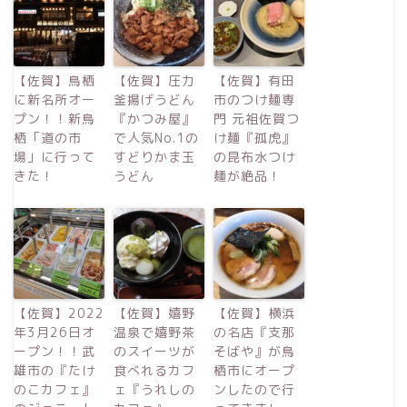
【佐賀】鳥栖
【佐賀】圧力
【佐賀】有田
に新名所オー
釜揚げうどん
市のつけ麺専
プン！！新鳥
『かつみ屋』
門 元祖佐賀つ
栖「道の市
で人気No.1の
け麺『孤虎』
場」に行って
すどりかま玉
の昆布水つけ
きた！
うどん
麺が絶品！
【佐賀】2022
【佐賀】嬉野
【佐賀】横浜
年3月26日オ
温泉で嬉野茶
の名店『支那
ープン！！武
のスイーツが
そばや』が鳥
雄市の『たけ
食べれるカフ
栖市にオープ
のこカフェ』
ェ『うれしの
ンしたので行