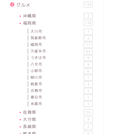
グルメ
155
沖縄県
2
福岡県
116
大川市
1
筑紫野市
2
福岡市
17
久留米市
63
うきは市
9
八女市
9
小郡市
6
柳川市
1
朝倉市
4
古賀市
1
春日市
1
糸島市
1
佐賀県
14
大分県
9
長崎県
2
熊本県
9