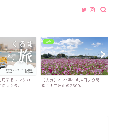
国内
グルメ
利用するレンタカー
【大分】2023年10月4日より開
【福岡】魚介
めレンタ...
園！！中津市の2800...
ば・つけ麺店『