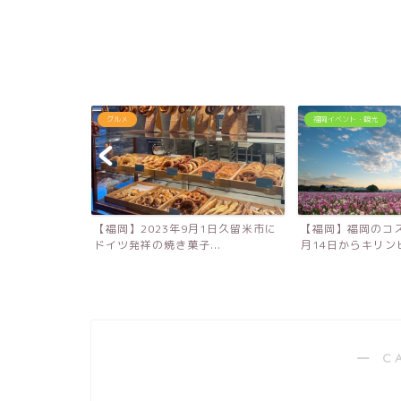
グルメ
福岡イベント・観光
！大分農業文化
【福岡】2023年9月1日久留米市に
【福岡】福岡のコス
キ...
ドイツ発祥の焼き菓子...
月14日からキリンビ
― C