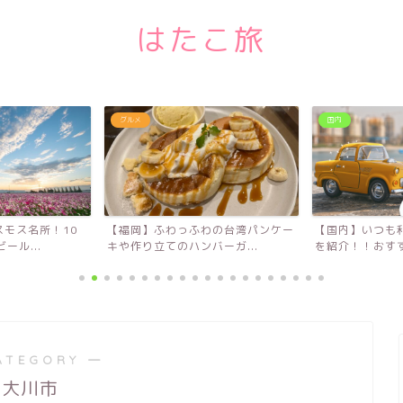
はたこ旅
グルメ
国内
モス名所！10
【福岡】ふわっふわの台湾パンケー
【国内】いつも
ール...
キや作り立てのハンバーガ...
を紹介！！おすす
ATEGORY ―
大川市