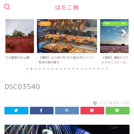
はたこ旅
グルメ
福岡イベント・観光
い！大分農業文化公園
【福岡】2023年9月1日久留米市にドイツ
【福岡】福岡のコスモス
キ...
発祥の焼き菓子...
からキリンビール...
DSC03540
2021年8月11日